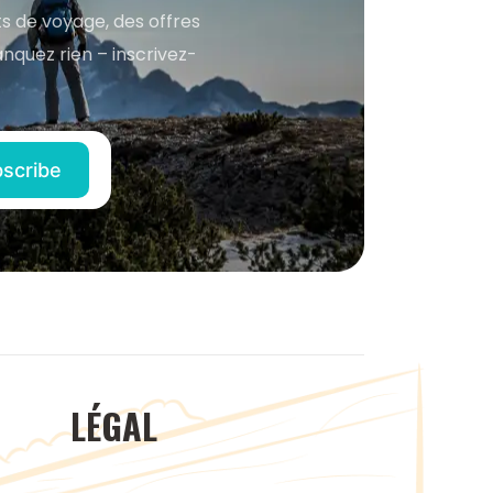
s de voyage, des offres
anquez rien – inscrivez-
LÉGAL