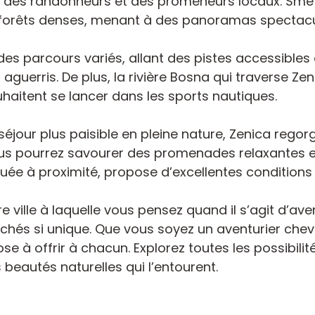
sée des randonneurs et des promeneurs locaux. Sme
s forêts denses, menant à des panoramas spectacu
es parcours variés, allant des pistes accessibles 
 aguerris. De plus, la rivière Bosna qui traverse Zen
uhaitent se lancer dans les sports nautiques.
séjour plus paisible en pleine nature, Zenica regor
ous pourrez savourer des promenades relaxantes e
ituée à proximité, propose d’excellentes conditions 
e ville à laquelle vous pensez quand il s’agit d’av
achés si unique. Que vous soyez un aventurier ch
e à offrir à chacun. Explorez toutes les possibilit
 beautés naturelles qui l’entourent.