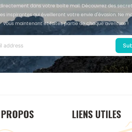
directement dans votre boîte mail. Découvrez des secret
res inspirantes qui éveilleront votre envie d'évasion. Ne m
vous maintenant et faites partie de chaque aventure !
 PROPOS
LIENS UTILES