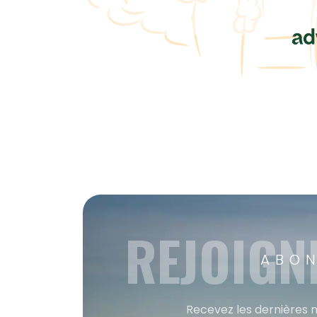
REJOIGN
ABON
Recevez les dernières m