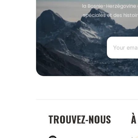
la Bosnie-Herzégovine 
spéciales et des histoi
TROUVEZ-NOUS
À