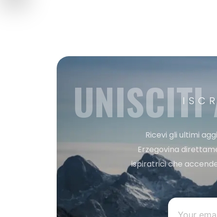
UNISCITI
ISC
Ricevi gli ultimi a
Erzegovina direttament
ispiratrici che accende