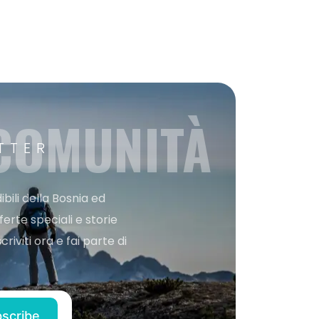
 COMUNITÀ
TTER
bili della Bosnia ed
ferte speciali e storie
iviti ora e fai parte di