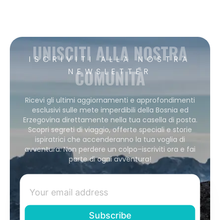
UNISCITI ALLA NOSTRA
ISCRIVITI ALLA NOSTRA
COMUNITÀ
NEWSLETTER
Ricevi gli ultimi aggiornamenti e approfondimenti
esclusivi sulle mete imperdibili della Bosnia ed
Erzegovina direttamente nella tua casella di posta.
Scopri segreti di viaggio, offerte speciali e storie
ispiratrici che accenderanno la tua voglia di
avventura. Non perdere un colpo–iscriviti ora e fai
parte di ogni avventura!