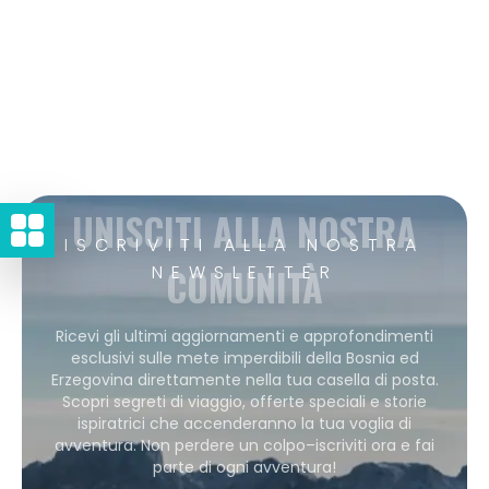
UNISCITI ALLA NOSTRA
ISCRIVITI ALLA NOSTRA
COMUNITÀ
NEWSLETTER
Ricevi gli ultimi aggiornamenti e approfondimenti
esclusivi sulle mete imperdibili della Bosnia ed
Erzegovina direttamente nella tua casella di posta.
Scopri segreti di viaggio, offerte speciali e storie
ispiratrici che accenderanno la tua voglia di
avventura. Non perdere un colpo–iscriviti ora e fai
parte di ogni avventura!