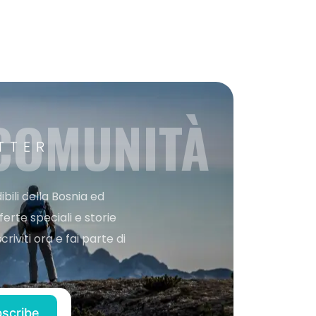
 COMUNITÀ
TTER
bili della Bosnia ed
ferte speciali e storie
iviti ora e fai parte di