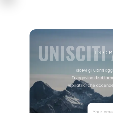
UNISCITI
ISC
Ricevi gli ultimi a
Erzegovina direttament
ispiratrici che accende