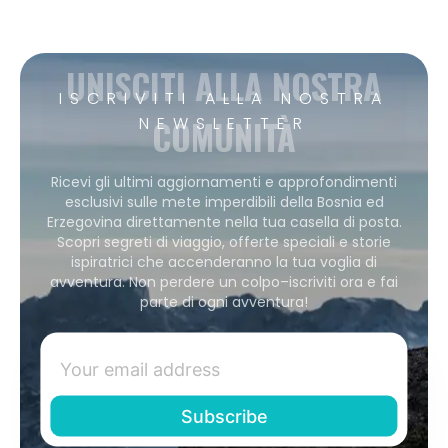
UNISCITI ALLA NOSTRA
ISCRIVITI ALLA NOSTRA
COMUNITÀ
NEWSLETTER
Ricevi gli ultimi aggiornamenti e approfondimenti
esclusivi sulle mete imperdibili della Bosnia ed
Erzegovina direttamente nella tua casella di posta.
Scopri segreti di viaggio, offerte speciali e storie
ispiratrici che accenderanno la tua voglia di
avventura. Non perdere un colpo–iscriviti ora e fai
parte di ogni avventura!