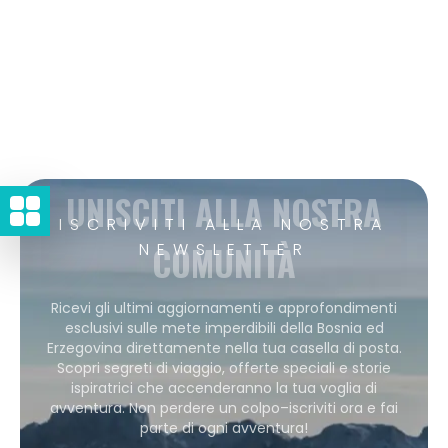
UNISCITI ALLA NOSTRA
ISCRIVITI ALLA NOSTRA
COMUNITÀ
NEWSLETTER
Ricevi gli ultimi aggiornamenti e approfondimenti
esclusivi sulle mete imperdibili della Bosnia ed
Erzegovina direttamente nella tua casella di posta.
Scopri segreti di viaggio, offerte speciali e storie
ispiratrici che accenderanno la tua voglia di
avventura. Non perdere un colpo–iscriviti ora e fai
parte di ogni avventura!