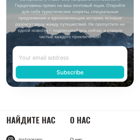
Герцеговины прямо на ваш почтовый ящик. Откройте
для себя туристические секреты, специальные
предложения и вдохновляющие истории, которые
разожгут вашу жажду путешествий. Не пропустите ни
одной новости – подписывайтесь сейчас и станьте
частью каждого приключения!
НАЙДИТЕ НАС
О НАС
Instagram
О нас