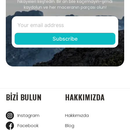
hikayeleri keşfedin. Bir an bile kaçırmayın–şimdi
kaydolun ve her maceranın parçası olun!
BIZI BULUN
HAKKIMIZDA
Instagram
Hakkımızda
Facebook
Blog