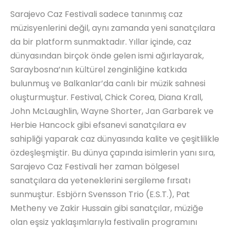
Sarajevo Caz Festivali sadece tanınmış caz
müzisyenlerini değil, aynı zamanda yeni sanatçılara
da bir platform sunmaktadır. Yıllar içinde, caz
dünyasından birçok önde gelen ismi ağırlayarak,
Saraybosna’nın kültürel zenginliğine katkıda
bulunmuş ve Balkanlar’da canlı bir müzik sahnesi
oluşturmuştur. Festival, Chick Corea, Diana Krall,
John McLaughlin, Wayne Shorter, Jan Garbarek ve
Herbie Hancock gibi efsanevi sanatçılara ev
sahipliği yaparak caz dünyasında kalite ve çeşitlilikle
özdeşleşmiştir. Bu dünya çapında isimlerin yanı sıra,
Sarajevo Caz Festivali her zaman bölgesel
sanatçılara da yeteneklerini sergileme fırsatı
sunmuştur. Esbjörn Svensson Trio (E.S.T.), Pat
Metheny ve Zakir Hussain gibi sanatçılar, müziğe
olan eşsiz yaklaşımlarıyla festivalin programını