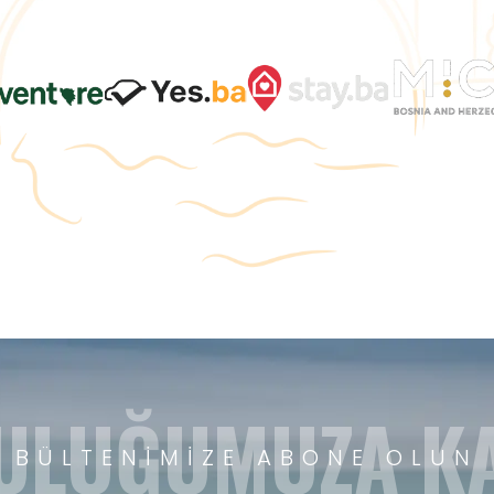
ULUĞUMUZA KA
BÜLTENIMIZE ABONE OLUN