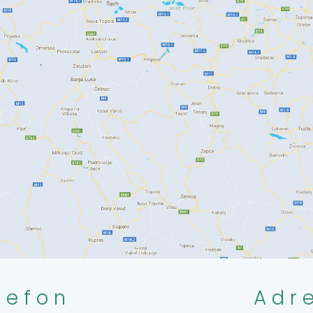
lefon
Adr