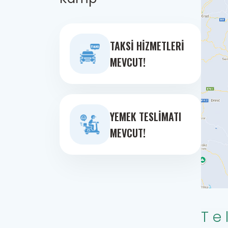
TAKSI HIZMETLERI
MEVCUT!
YEMEK TESLIMATI
MEVCUT!
Te