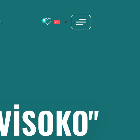
0
m
VISOKO"