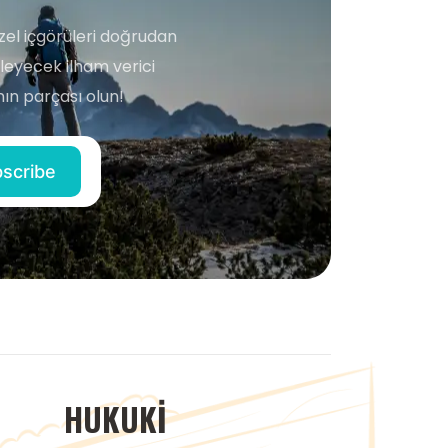
zel içgörüleri doğrudan
şleyecek ilham verici
ın parçası olun!
HUKUKI