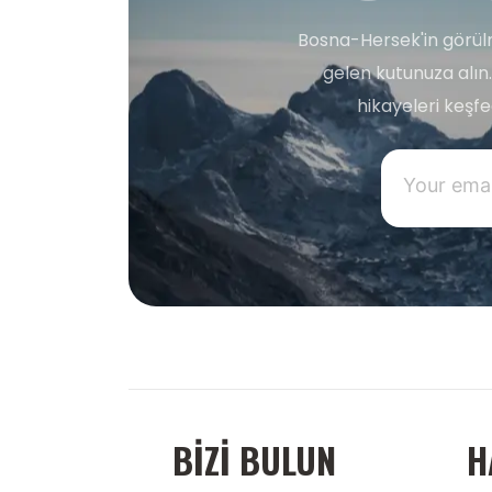
Bosna-Hersek'in görülm
gelen kutunuza alın.
hikayeleri keşf
BIZI BULUN
H