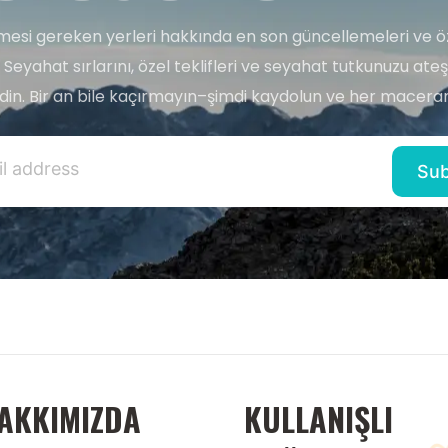
esi gereken yerleri hakkında en son güncellemeleri ve ö
 Seyahat sırlarını, özel teklifleri ve seyahat tutkunuzu ate
edin. Bir an bile kaçırmayın–şimdi kaydolun ve her maceran
AKKIMIZDA
KULLANIŞLI