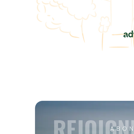
REJOIGN
ABON