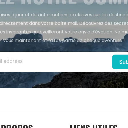
ises à jour et des informations exclusives sur les destina
directement dans votre boîte mail. Découvrez des secret
res inspirantes qui éveilleront votre envie d'évasion. Ne m
vous maintenant et faites partie de chaque aventure !