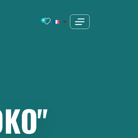
0
OKO"