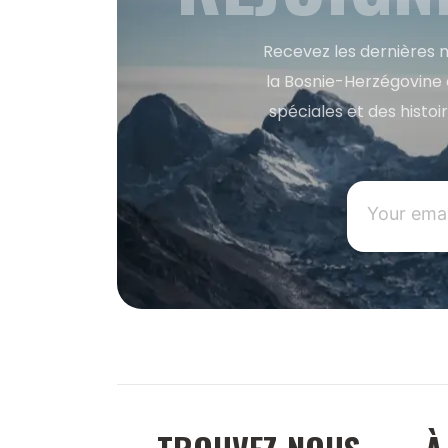
Recevez les dernières m
la Bosnie-Herzégovine 
spéciales et des histoi