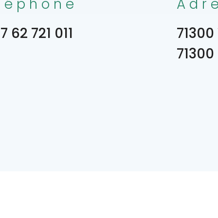
léphone
Adr
7 62 721 011
71300 
71300