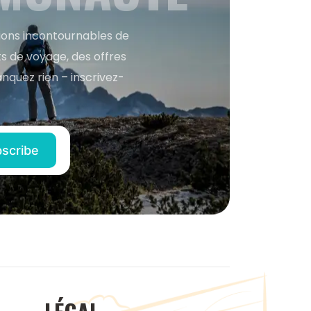
tions incontournables de
s de voyage, des offres
anquez rien – inscrivez-