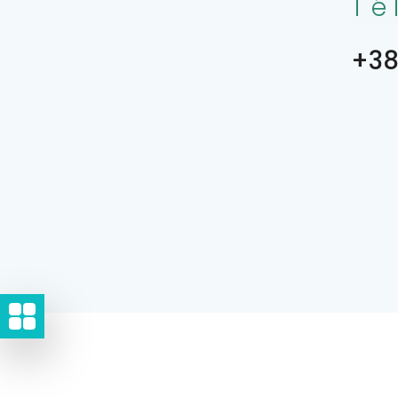
Té
+38