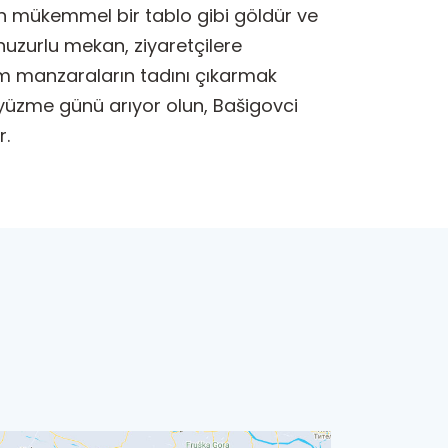
n mükemmel bir tablo gibi göldür ve
u huzurlu mekan, ziyaretçilere
m manzaraların tadını çıkarmak
r yüzme günü arıyor olun, Bašigovci
r.