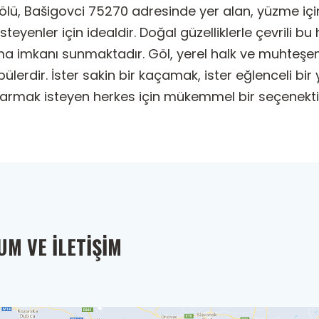
lü, Bašigovci 75270 adresinde yer alan, yüzme içi
steyenler için idealdir. Doğal güzelliklerle çevrili b
ma imkanı sunmaktadır. Göl, yerel halk ve muhteşe
ülerdir. İster sakin bir kaçamak, ister eğlenceli bi
çıkarmak isteyen herkes için mükemmel bir seçenekti
M VE İLETIŞIM