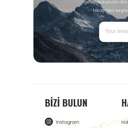
gelen kutunuza alın.
hikayeleri keşf
BIZI BULUN
H
Instagram
Ha