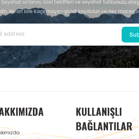
 Seyahat sırlarını, özel teklifleri ve seyahat tutkunuzu ate
edin. Bir an bile kaçırmayın–şimdi kaydolun ve her maceran
AKKIMIZDA
KULLANIŞLI
BAĞLANTILAR
kkımızda