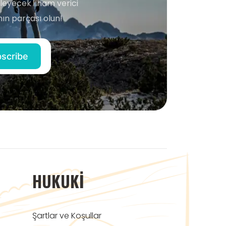
şleyecek ilham verici
ın parçası olun!
HUKUKI
Şartlar ve Koşullar