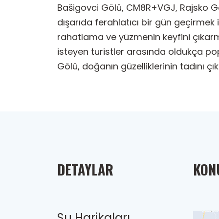
Bašigovci Gölü, CM8R+VGJ, Rajsko Gö
dışarıda ferahlatıcı bir gün geçirmek i
rahatlama ve yüzmenin keyfini çıkar
isteyen turistler arasında oldukça pop
Gölü, doğanın güzelliklerinin tadını 
DETAYLAR
KONU
Su Harikaları