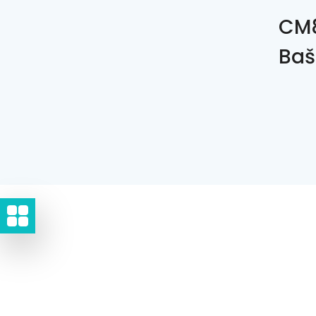
CM8
Baš