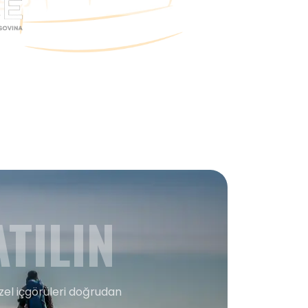
TILIN
zel içgörüleri doğrudan