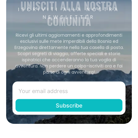
UNISCITI ALLA NOSTRA
ISCRIVITI ALLA NOSTRA
COMUNITÀ
NEWSLETTER
Ricevi gli ultimi aggiornamenti e approfondimenti
esclusivi sulle mete imperdibili della Bosnia ed
Erzegovina direttamente nella tua casella di posta.
Scopri segreti di viaggio, offerte speciali e storie
ispiratrici che accenderanno la tua voglia di
avventura. Non perdere un colpo–iscriviti ora e fai
parte di ogni avventura!