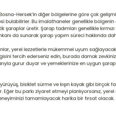
rü, Bosna-Hersek’in diğer bölgelerine göre çok geliş
i bulabilirler. Bu imalathaneler genellikle bölgenin
ik şaraplar üretir. Şarap tadımları genellikle kırmızı
mkanı da sunarak şarap yapım süreci hakkında daha 
oranlar, yerel lezzetlerle mükemmel uyum sağlayacak
sini tercih ederseniz edin, burada damak zevkiniz
larıyla gurur duyar ve yemeklerinize en uygun şar
rkı yürüyüş, bisiklet sürme ve kışın kayak gibi birçok
yor. Eğer bu parkı ziyaret etmeyi planlıyorsanız, yere
eneyiminizi tamamlayacak harika bir fırsat olacak.