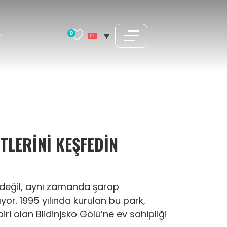
0
m
TLERINI KEŞFEDIN
a değil, aynı zamanda şarap
ıyor. 1995 yılında kurulan bu park,
ri olan Blidinjsko Gölü’ne ev sahipliği