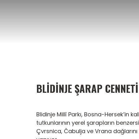
İçeriğe
atla
BLIDINJE ŞARAP CENNETI
Blidinje Millî Parkı, Bosna-Hersek’i
tutkunlarının yerel şarapların benzersi
Çvrsnica, Čabulja ve Vrana dağlarını k