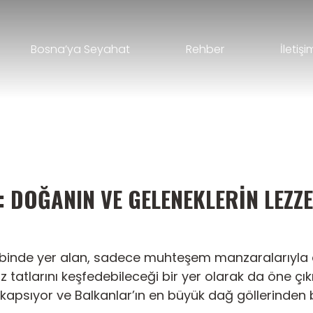
Bosna’ya Seyahat
Rehber
İletişi
: DOĞANIN VE GELENEKLERIN LEZZE
n kalbinde yer alan, sadece muhteşem manzaralarıyl
z tatlarını keşfedebileceği bir yer olarak da öne çık
apsıyor ve Balkanlar’ın en büyük dağ göllerinden bi