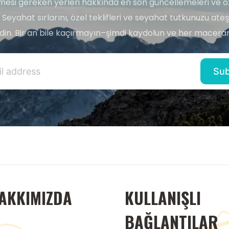
esi gereken yerleri hakkında en son güncellemeleri ve ö
 Seyahat sırlarını, özel teklifleri ve seyahat tutkunuzu ate
edin. Bir an bile kaçırmayın–şimdi kaydolun ve her maceran
AKKIMIZDA
KULLANIŞLI
BAĞLANTILAR