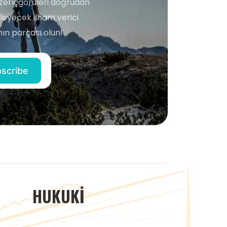
zel içgörüleri doğrudan
şleyecek ilham verici
ın parçası olun!
HUKUKI