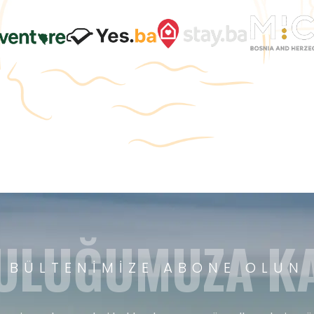
ULUĞUMUZA KA
BÜLTENIMIZE ABONE OLUN