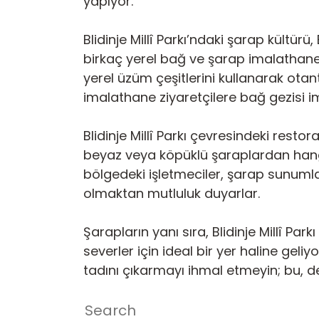
yapıyor.
Blidinje Millî Parkı’ndaki şarap kültü
birkaç yerel bağ ve şarap imalathanes
yerel üzüm çeşitlerini kullanarak otant
imalathane ziyaretçilere bağ gezisi i
Blidinje Millî Parkı çevresindeki rest
beyaz veya köpüklü şaraplardan hangi
bölgedeki işletmeciler, şarap sunum
olmaktan mutluluk duyarlar.
Şarapların yanı sıra, Blidinje Millî Pa
severler için ideal bir yer haline geli
tadını çıkarmayı ihmal etmeyin; bu, d