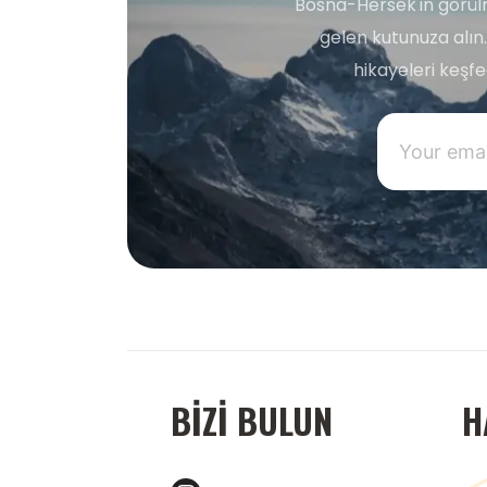
Bosna-Hersek'in görülm
gelen kutunuza alın.
hikayeleri keşf
BIZI BULUN
H