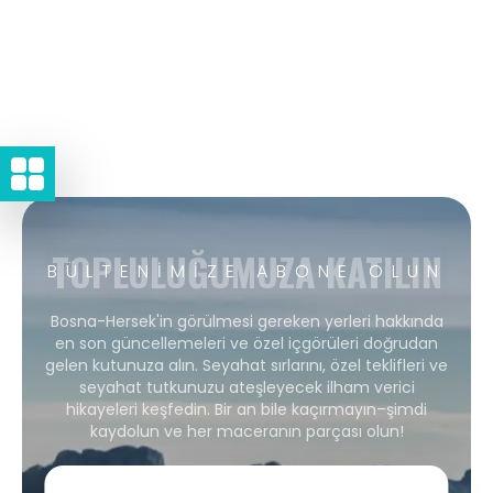
TOPLULUĞUMUZA KATILIN
BÜLTENIMIZE ABONE OLUN
Bosna-Hersek'in görülmesi gereken yerleri hakkında
en son güncellemeleri ve özel içgörüleri doğrudan
gelen kutunuza alın. Seyahat sırlarını, özel teklifleri ve
seyahat tutkunuzu ateşleyecek ilham verici
hikayeleri keşfedin. Bir an bile kaçırmayın–şimdi
kaydolun ve her maceranın parçası olun!