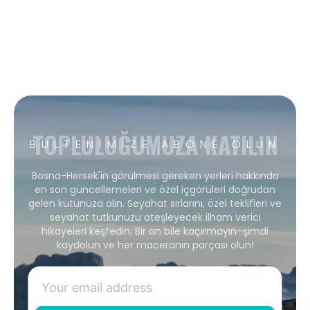
TOPLULUĞUMUZA KATILIN
BÜLTENIMIZE ABONE OLUN
Bosna-Hersek'in görülmesi gereken yerleri hakkında
en son güncellemeleri ve özel içgörüleri doğrudan
gelen kutunuza alın. Seyahat sırlarını, özel teklifleri ve
seyahat tutkunuzu ateşleyecek ilham verici
hikayeleri keşfedin. Bir an bile kaçırmayın–şimdi
kaydolun ve her maceranın parçası olun!