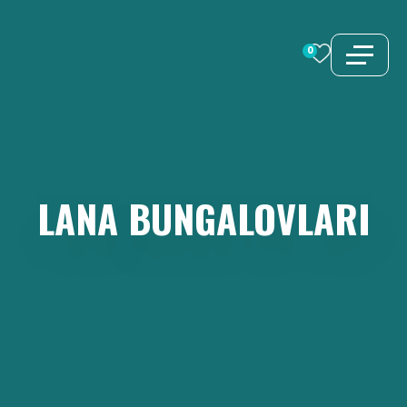
İçeriğe
atla
0
LANA
BUNGALOVLARI