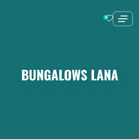
Aller
au
0
contenu
BUNGALOWS
LANA