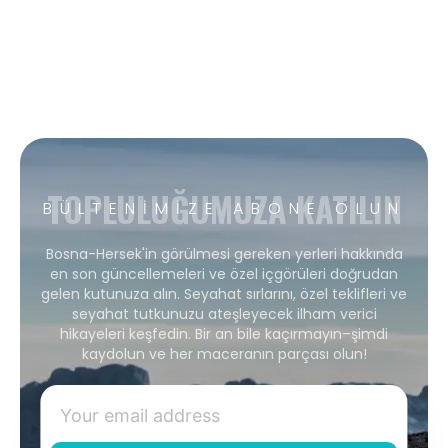
TOPLULUĞUMUZA KATILIN
BÜLTENIMIZE ABONE OLUN
Bosna-Hersek'in görülmesi gereken yerleri hakkında
en son güncellemeleri ve özel içgörüleri doğrudan
gelen kutunuza alın. Seyahat sırlarını, özel teklifleri ve
seyahat tutkunuzu ateşleyecek ilham verici
hikayeleri keşfedin. Bir an bile kaçırmayın–şimdi
kaydolun ve her maceranın parçası olun!