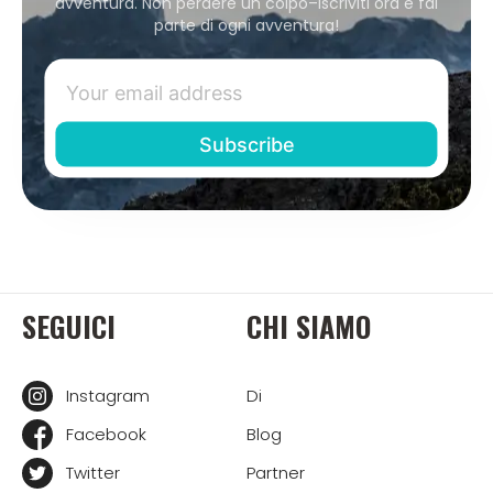
avventura. Non perdere un colpo–iscriviti ora e fai
parte di ogni avventura!
SEGUICI
CHI SIAMO
Instagram
Di
Facebook
Blog
Twitter
Partner