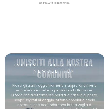
UNISCITI ALLA NOSTRA
ISCRIVITI ALLA NOSTRA
COMUNITÀ
NEWSLETTER
Ricevi gli ultimi aggiornamenti e approfondimenti
esclusivi sulle mete imperdibili della Bosnia ed
Erzegovina direttamente nella tua casella di posta.
Scopri segreti di viaggio, offerte speciali e storie
ispiratrici che accenderanno la tua voglia di