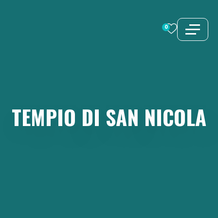
Vai
al
0
contenuto
TEMPIO
DI
SAN
NICOLA