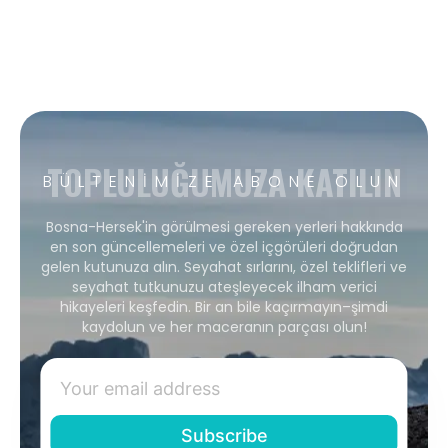
TOPLULUĞUMUZA KATILIN
BÜLTENIMIZE ABONE OLUN
Bosna-Hersek'in görülmesi gereken yerleri hakkında
en son güncellemeleri ve özel içgörüleri doğrudan
gelen kutunuza alın. Seyahat sırlarını, özel teklifleri ve
seyahat tutkunuzu ateşleyecek ilham verici
hikayeleri keşfedin. Bir an bile kaçırmayın–şimdi
kaydolun ve her maceranın parçası olun!