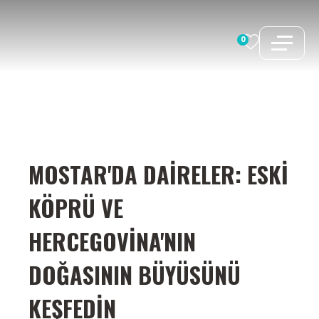
İçeriğe
atla
0
MOSTAR'DA DAIRELER: ESKI
KÖPRÜ VE
HERCEGOVINA'NIN
DOĞASININ BÜYÜSÜNÜ
KEŞFEDIN