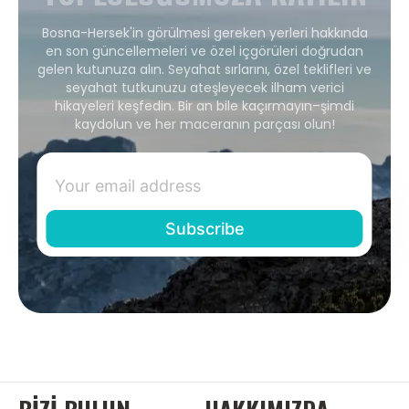
Bosna-Hersek'in görülmesi gereken yerleri hakkında
en son güncellemeleri ve özel içgörüleri doğrudan
gelen kutunuza alın. Seyahat sırlarını, özel teklifleri ve
seyahat tutkunuzu ateşleyecek ilham verici
hikayeleri keşfedin. Bir an bile kaçırmayın–şimdi
kaydolun ve her maceranın parçası olun!