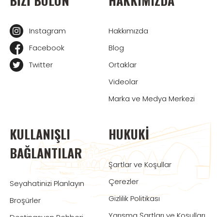
BIZI BULUN
HAKKIMIZDA
Instagram
Hakkımızda
Facebook
Blog
Twitter
Ortaklar
Videolar
Marka ve Medya Merkezi
KULLANIŞLI
HUKUKI
BAĞLANTILAR
Şartlar ve Koşullar
Çerezler
Seyahatinizi Planlayın
Gizlilik Politikası
Broşürler
Yarışma Şartları ve Koşulları