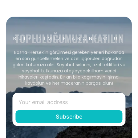
TOPLULUĞUMUZA KATILIN
BÜLTENIMIZE ABONE OLUN
Bosna-Hersek'in görülmesi gereken yerleri hakkında
en son güncellemeleri ve özel içgörüleri doğrudan
gelen kutunuza alın. Seyahat sırlarını, özel teklifleri ve
seyahat tutkunuzu ateşleyecek ilham verici
hikayeleri keşfedin. Bir an bile kaçırmayın–şimdi
kaydolun ve her maceranın parçası olun!