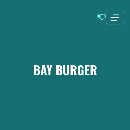
İçeriğe
atla
0
BAY
BURGER