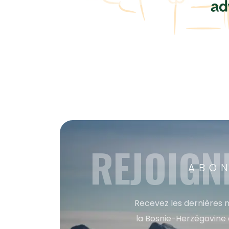
REJOIGN
ABON
Recevez les dernières m
la Bosnie-Herzégovine 