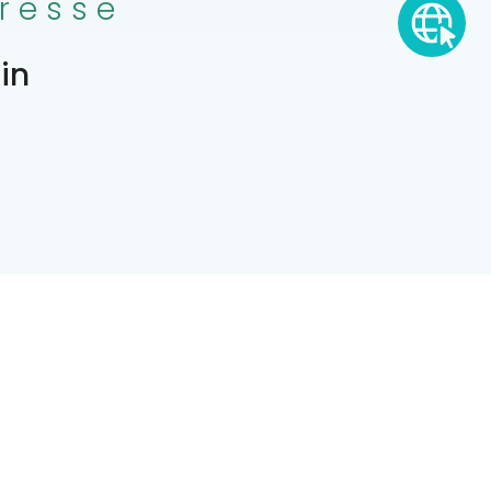
resse
in