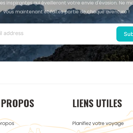
res inspirantes qui éveilleront votre envie d'évasion. Ne m
vous maintenant et faites partie de chaque aventure !
 PROPOS
LIENS UTILES
propos
Planifiez votre voyage