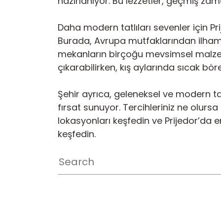
hazırlanıyor. Bu lezzetler, geçmiş zama
Daha modern tatlıları sevenler için P
Burada, Avrupa mutfaklarından ilham alı
mekanların birçoğu mevsimsel malzem
çıkarabilirken, kış aylarında sıcak börek
Şehir ayrıca, geleneksel ve modern tat
fırsat sunuyor. Tercihleriniz ne olursa 
lokasyonları keşfedin ve Prijedor’da en 
keşfedin.