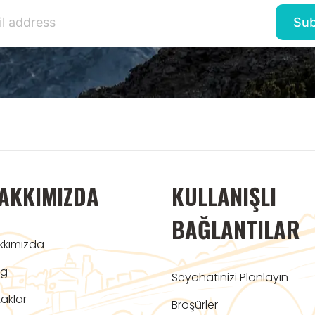
AKKIMIZDA
KULLANIŞLI
BAĞLANTILAR
kkımızda
og
Seyahatinizi Planlayın
aklar
Broşürler