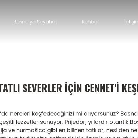
Bosna’ya Seyahat
Rehber
İletişi
TATLI SEVERLER IÇIN CENNET'I KEŞ
or’da nereleri keşfedeceğinizi mi arıyorsunuz? Bosna-H
tli lezzetler sunuyor. Prijedor, yıllardır otantik Bo
a ve hurmašica gibi en bilinen tatlılar, nesilden nesi