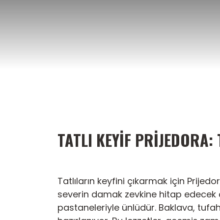
İçeriğe
atla
TATLI KEYIF PRIJEDORA: 
Tatlıların keyfini çıkarmak için Prijed
severin damak zevkine hitap edecek çeşi
pastaneleriyle ünlüdür. Baklava, tufahij