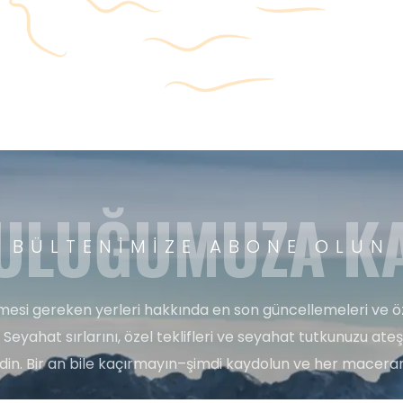
ULUĞUMUZA KA
BÜLTENIMIZE ABONE OLUN
esi gereken yerleri hakkında en son güncellemeleri ve ö
 Seyahat sırlarını, özel teklifleri ve seyahat tutkunuzu ate
edin. Bir an bile kaçırmayın–şimdi kaydolun ve her maceran