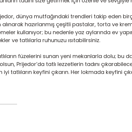
nların tadını size getirmek için özenle ve sevgiyle h
rijedor, dünya mutfağındaki trendleri takip eden bi
narak hazırlanmış çeşitli pastalar, torta ve kremalı 
eler kullanıyor; bu nedenle yaz aylarında ev yapı
ler ve tatlılarla ruhunuzu ısıtabilirsiniz.
lıların füzelerini sunan yeni mekanlarla dolu; bu da
olsun, Prijedor’da tatlı lezzetlerin tadını çıkarabile
iyi tatlıların keyfini çıkarın. Her lokmada keyfini çı