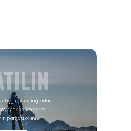
TILIN
zel içgörüleri doğrudan
şleyecek ilham verici
ın parçası olun!