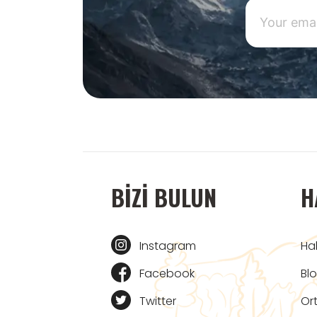
BIZI BULUN
H
Instagram
Ha
Facebook
Bl
Twitter
Ort