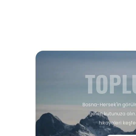
TOPL
Bosna-Hersek'in görülm
gelen kutunuza alın.
hikayeleri keşf