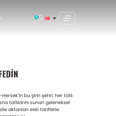
0
m
FEDIN
ersek’in bu şirin şehri, her tatlı
sna tatlılarını sunan geleneksel
le aktarılan eski tariflerle