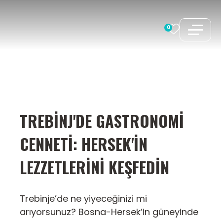
İçeriğe
atla
0
TREBINJ'DE GASTRONOMI
CENNETI: HERSEK'IN
LEZZETLERINI KEŞFEDIN
Trebinje’de ne yiyeceğinizi mi
arıyorsunuz? Bosna-Hersek’in güneyinde