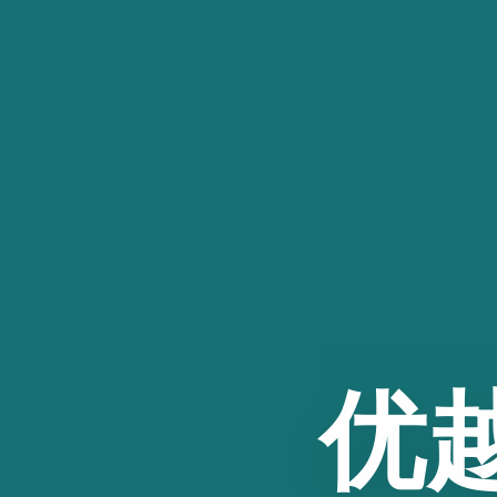
跳
至
内
容
优