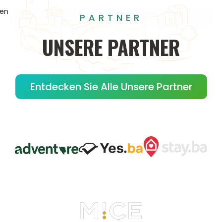
gen
PARTNER
UNSERE
PARTNER
Entdecken Sie Alle Unsere Partner