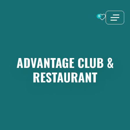
Zum
Inhalt
0
springen
ADVANTAGE
CLUB
&
RESTAURANT