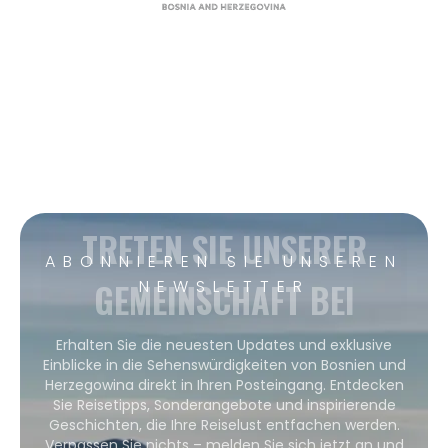
TRETEN SIE UNSERER
ABONNIEREN SIE UNSEREN
GEMEINSCHAFT BEI
NEWSLETTER
Erhalten Sie die neuesten Updates und exklusive
Einblicke in die Sehenswürdigkeiten von Bosnien und
Herzegowina direkt in Ihren Posteingang. Entdecken
Sie Reisetipps, Sonderangebote und inspirierende
Geschichten, die Ihre Reiselust entfachen werden.
Verpassen Sie nichts – melden Sie sich jetzt an und