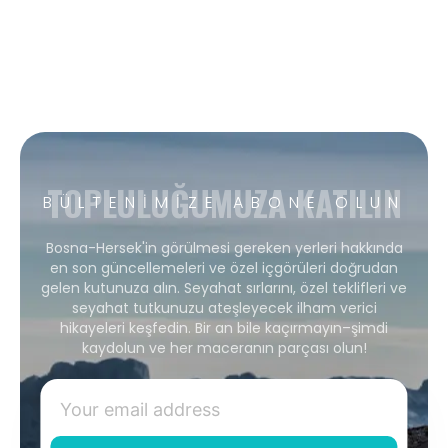
TOPLULUĞUMUZA KATILIN
BÜLTENIMIZE ABONE OLUN
Bosna-Hersek'in görülmesi gereken yerleri hakkında
en son güncellemeleri ve özel içgörüleri doğrudan
gelen kutunuza alın. Seyahat sırlarını, özel teklifleri ve
seyahat tutkunuzu ateşleyecek ilham verici
hikayeleri keşfedin. Bir an bile kaçırmayın–şimdi
kaydolun ve her maceranın parçası olun!