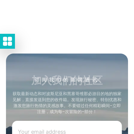
加入我们的社区
订阅我们的新闻通讯
获取最新动态和对波斯尼亚和黑塞哥维那必游目的地的独家
见解，直接发送到您的收件箱。发现旅行秘密、特别优惠和
激发您旅行热情的灵感故事。不要错过任何精彩瞬间–立即
注册，成为每–次冒险的–部分！