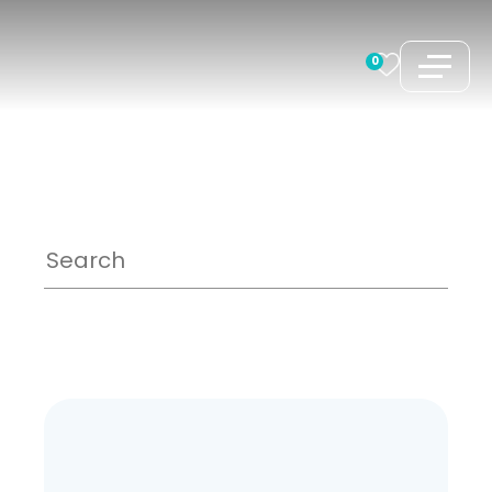
跳
至
0
内
容