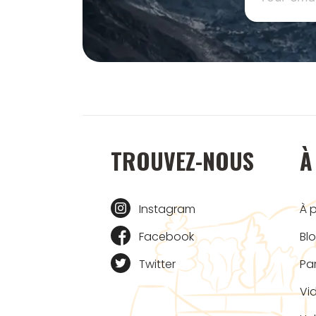
TROUVEZ-NOUS
À
Instagram
À 
Facebook
Bl
Twitter
Pa
Vi