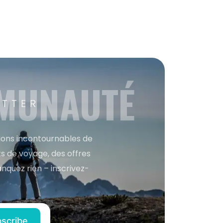
MMUNAUTÉ
ETTER
tions incontournables de
s de voyage, des offres
anquez rien – inscrivez-