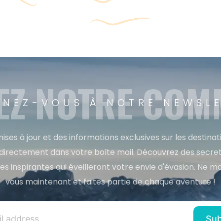
EZ NOTRE CO
NEZ-VOUS À NOTRE NEWSL
ises à jour et des informations exclusives sur les destina
directement dans votre boîte mail. Découvrez des secret
res inspirantes qui éveilleront votre envie d'évasion. Ne m
vous maintenant et faites partie de chaque aventure !