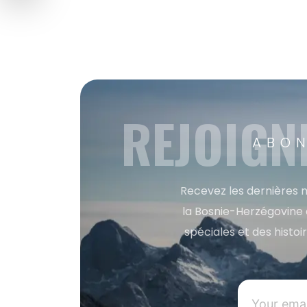
REJOIGN
ABON
Recevez les dernières m
la Bosnie-Herzégovine 
spéciales et des histoi