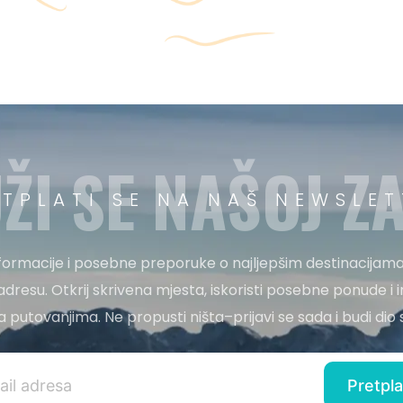
ŽI SE NAŠOJ ZA
ETPLATI SE NA NAŠ NEWSLET
nformacije i posebne preporuke o najljepšim destinacijama
adresu. Otkrij skrivena mjesta, iskoristi posebne ponude i i
 za putovanjima. Ne propusti ništa–prijavi se sada i budi di