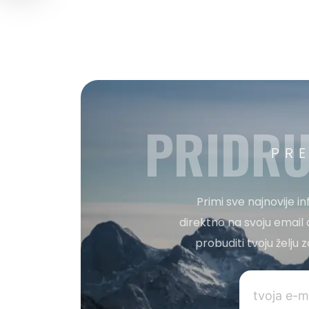
PRIDRU
PR
Primi sve najnovije i
direktno na svoju email 
probuditi tvoju želju