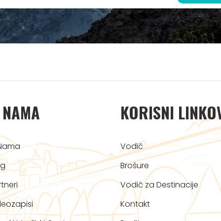
 NAMA
KORISNI LINKO
Nama
Vodič
og
Brošure
tneri
Vodič za Destinacije
deozapisi
Kontakt