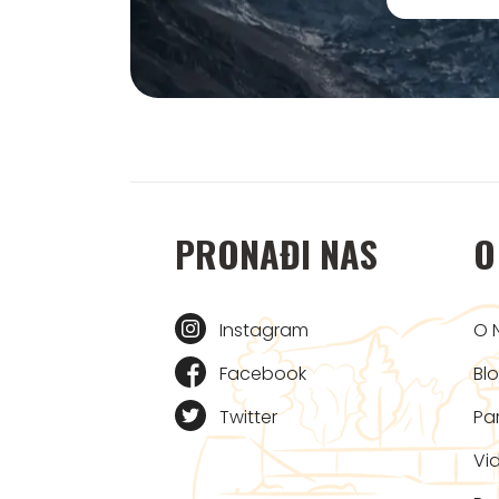
PRONAĐI NAS
O
Instagram
O 
Facebook
Bl
Twitter
Par
Vi