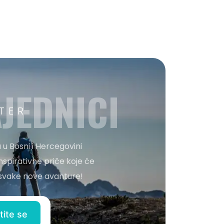
JEDNICI
TER
 u Bosni i Hercegovini
nspirativne priče koje će
o svake nove avanture!