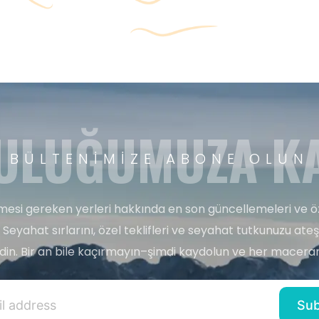
ULUĞUMUZA KA
BÜLTENIMIZE ABONE OLUN
esi gereken yerleri hakkında en son güncellemeleri ve ö
 Seyahat sırlarını, özel teklifleri ve seyahat tutkunuzu ate
edin. Bir an bile kaçırmayın–şimdi kaydolun ve her maceran