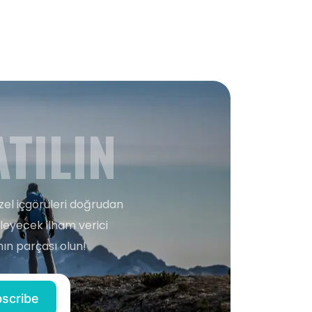
TILIN
zel içgörüleri doğrudan
şleyecek ilham verici
ın parçası olun!