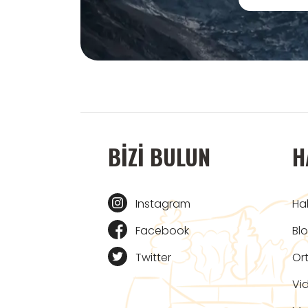
BIZI BULUN
H
Instagram
Ha
Facebook
Bl
Twitter
Ort
Vi