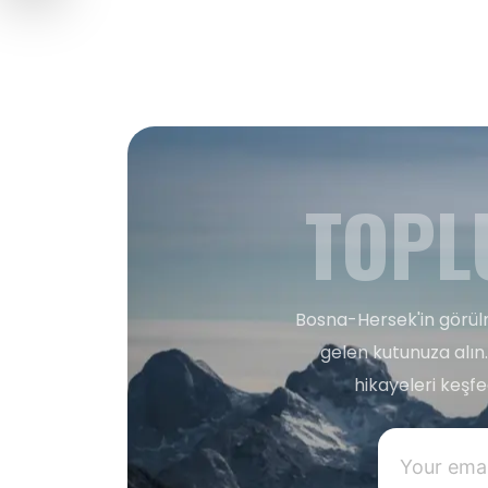
TOPL
Bosna-Hersek'in görülm
gelen kutunuza alın.
hikayeleri keşf