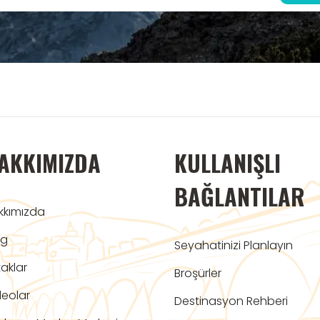
AKKIMIZDA
KULLANIŞLI
BAĞLANTILAR
kkımızda
og
Seyahatinizi Planlayın
aklar
Broşürler
deolar
Destinasyon Rehberi