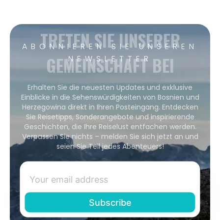
TRETEN SIE UNSERER
ABONNIEREN SIE UNSEREN
GEMEINSCHAFT BEI
NEWSLETTER
Erhalten Sie die neuesten Updates und exklusive
Einblicke in die Sehenswürdigkeiten von Bosnien und
Herzegowina direkt in Ihren Posteingang. Entdecken
Sie Reisetipps, Sonderangebote und inspirierende
Geschichten, die Ihre Reiselust entfachen werden.
Verpassen Sie nichts – melden Sie sich jetzt an und
seien Sie Teil jedes Abenteuers!