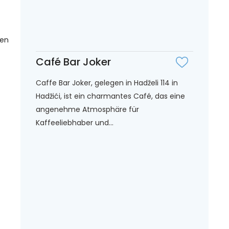
gen
Café Bar Joker
Caffe Bar Joker, gelegen in Hadželi 114 in
Hadžići, ist ein charmantes Café, das eine
angenehme Atmosphäre für
Kaffeeliebhaber und...