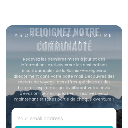
REJOIGNEZ NOTRE
ABONNEZ-VOUS À NOTRE
COMMUNAUTÉ
NEWSLETTER
Recevez les dernières mises à jour et des
informations exclusives sur les destinations
incontournables de la Bosnie-Herzégovine
directement dans votre boîte mail. Découvrez des
secrets de voyage, des offres spéciales et des
histoires inspirantes qui éveilleront votre envie
d'évasion. Ne manquez rien – inscrivez-vous
maintenant et faites partie de chaque aventure !