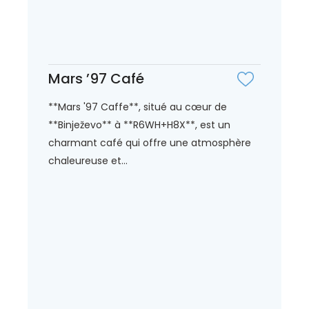
Mars ’97 Café
**Mars '97 Caffe**, situé au cœur de
**Binježevo** à **R6WH+H8X**, est un
charmant café qui offre une atmosphère
chaleureuse et...