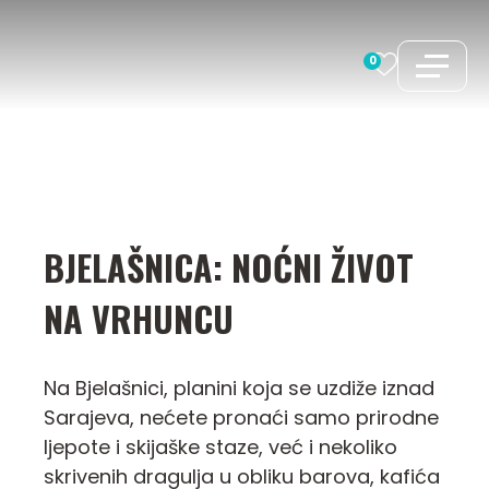
Preskoči
na
0
sadržaj
BJELAŠNICA: NOĆNI ŽIVOT
NA VRHUNCU
Na Bjelašnici, planini koja se uzdiže iznad
Sarajeva, nećete pronaći samo prirodne
ljepote i skijaške staze, već i nekoliko
skrivenih dragulja u obliku barova, kafića