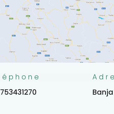
léphone
Adr
753431270
Banja