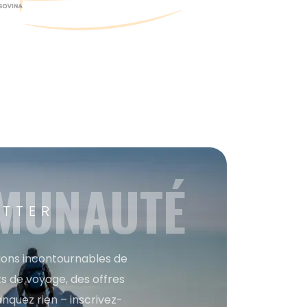
MMUNAUTÉ
ETTER
tions incontournables de
s de voyage, des offres
anquez rien – inscrivez-