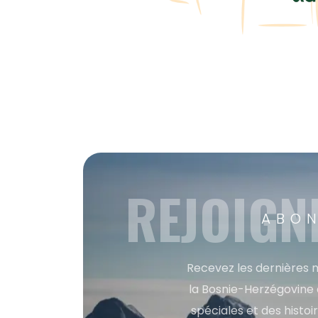
REJOIGN
ABON
Recevez les dernières m
la Bosnie-Herzégovine 
spéciales et des histoi