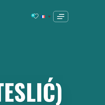
0
TESLIĆ)