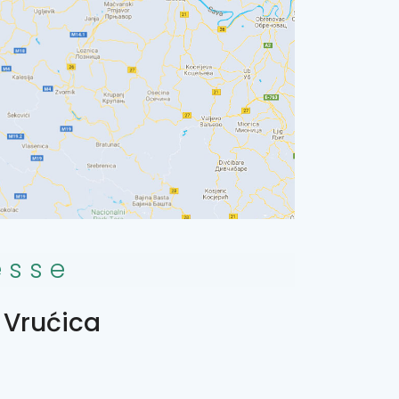
esse
 Vrućica