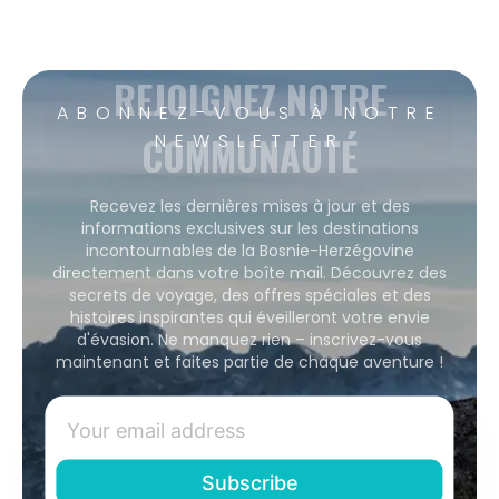
REJOIGNEZ NOTRE
ABONNEZ-VOUS À NOTRE
COMMUNAUTÉ
NEWSLETTER
Recevez les dernières mises à jour et des
informations exclusives sur les destinations
incontournables de la Bosnie-Herzégovine
directement dans votre boîte mail. Découvrez des
secrets de voyage, des offres spéciales et des
histoires inspirantes qui éveilleront votre envie
d'évasion. Ne manquez rien – inscrivez-vous
maintenant et faites partie de chaque aventure !