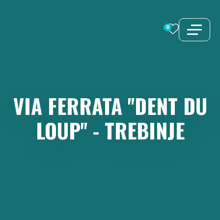
Aller
au
0
contenu
VIA
FERRATA
''DENT
DU
LOUP''
-
TREBINJE