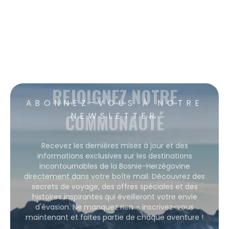
REJOIGNEZ NOTRE
ABONNEZ-VOUS À NOTRE
COMMUNAUTÉ
NEWSLETTER
Recevez les dernières mises à jour et des
informations exclusives sur les destinations
incontournables de la Bosnie-Herzégovine
directement dans votre boîte mail. Découvrez des
secrets de voyage, des offres spéciales et des
histoires inspirantes qui éveilleront votre envie
d'évasion. Ne manquez rien – inscrivez-vous
maintenant et faites partie de chaque aventure !