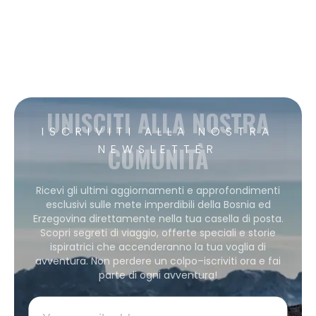
UNISCITI ALLA NOSTRA
ISCRIVITI ALLA NOSTRA
COMUNITÀ
NEWSLETTER
Ricevi gli ultimi aggiornamenti e approfondimenti
esclusivi sulle mete imperdibili della Bosnia ed
Erzegovina direttamente nella tua casella di posta.
Scopri segreti di viaggio, offerte speciali e storie
ispiratrici che accenderanno la tua voglia di
avventura. Non perdere un colpo–iscriviti ora e fai
parte di ogni avventura!