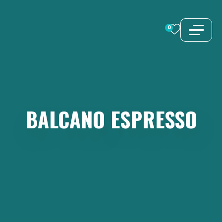
Vai
al
0
contenuto
BALCANO
ESPRESSO