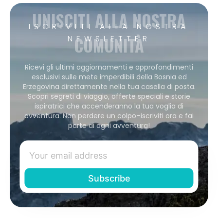
UNISCITI ALLA NOSTRA
ISCRIVITI ALLA NOSTRA
COMUNITÀ
NEWSLETTER
Ricevi gli ultimi aggiornamenti e approfondimenti
esclusivi sulle mete imperdibili della Bosnia ed
Erzegovina direttamente nella tua casella di posta.
Scopri segreti di viaggio, offerte speciali e storie
ispiratrici che accenderanno la tua voglia di
avventura. Non perdere un colpo–iscriviti ora e fai
parte di ogni avventura!