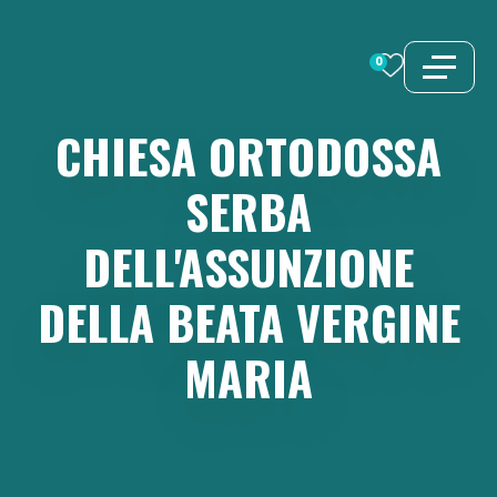
Vai
al
0
contenuto
CHIESA
ORTODOSSA
SERBA
DELL'ASSUNZIONE
DELLA
BEATA
VERGINE
MARIA