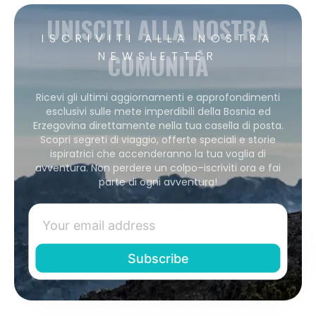
UNISCITI ALLA NOSTRA
ISCRIVITI ALLA NOSTRA
COMUNITÀ
NEWSLETTER
Ricevi gli ultimi aggiornamenti e approfondimenti
esclusivi sulle mete imperdibili della Bosnia ed
Erzegovina direttamente nella tua casella di posta.
Scopri segreti di viaggio, offerte speciali e storie
ispiratrici che accenderanno la tua voglia di
avventura. Non perdere un colpo–iscriviti ora e fai
parte di ogni avventura!