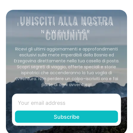
UNISCITI ALLA NOSTRA
ISCRIVITI ALLA NOSTRA
COMUNITÀ
NEWSLETTER
Ricevi gli ultimi aggiornamenti e approfondimenti
esclusivi sulle mete imperdibili della Bosnia ed
Erzegovina direttamente nella tua casella di posta.
Scopri segreti di viaggio, offerte speciali e storie
ispiratrici che accenderanno la tua voglia di
avventura. Non perdere un colpo–iscriviti ora e fai
parte di ogni avventura!