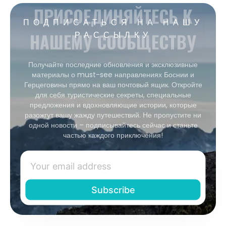
ПРИСОЕДИНЯЙТЕСЬ К
ПОДПИСАТЬСЯ НА НАШУ
НАШЕМУ СООБЩЕСТВУ
РАССЫЛКУ
Получайте последние обновления и эксклюзивные
материалы о must-see направлениях Боснии и
Герцеговины прямо на ваш почтовый ящик. Откройте
для себя туристические секреты, специальные
предложения и вдохновляющие истории, которые
разожгут вашу жажду путешествий. Не пропустите ни
одной новости – подписывайтесь сейчас и станьте
частью каждого приключения!