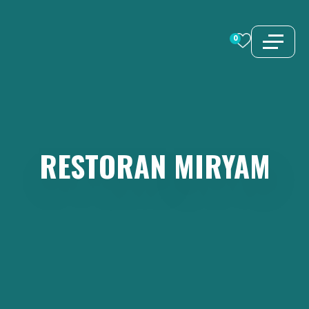
Preskoči
na
0
sadržaj
RESTORAN
MIRYAM