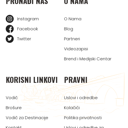
PRONAĐI NAS
O NAMA
Instagram
O Nama
Facebook
Blog
Twitter
Partneri
Videozapisi
Brend i Medijski Centar
KORISNI LINKOVI
PRAVNI
Vodič
Uslovi i odredbe
Brošure
Kolačići
Vodič za Destinacije
Politika privatnosti
Kontakt
Uslovi i odredbe za