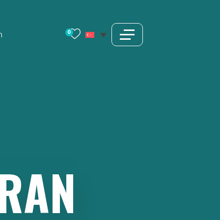
0
m
RAN