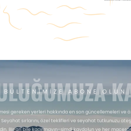
ULUĞUMUZA KA
BÜLTENIMIZE ABONE OLUN
esi gereken yerleri hakkında en son güncellemeleri ve ö
 Seyahat sırlarını, özel teklifleri ve seyahat tutkunuzu ate
edin. Bir an bile kaçırmayın–şimdi kaydolun ve her maceran