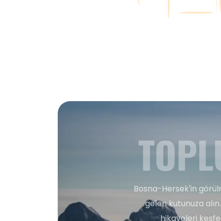
TOPL
Bosna-Hersek'in görülm
gelen kutunuza alın.
hikayeleri keşf