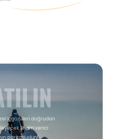
TILIN
zel içgörüleri doğrudan
şleyecek ilham verici
ın parçası olun!