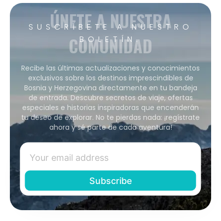
ÚNETE A NUESTRA
SUSCRÍBETE A NUESTRO
COMUNIDAD
BOLETÍN.
Recibe las últimas actualizaciones y conocimientos
exclusivos sobre los destinos imprescindibles de
Bosnia y Herzegovina directamente en tu bandeja
de entrada. Descubre secretos de viaje, ofertas
especiales e historias inspiradoras que encenderán
tu deseo de explorar. No te pierdas nada: ¡regístrate
ahora y sé parte de cada aventura!