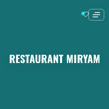
Aller
au
0
contenu
RESTAURANT
MIRYAM