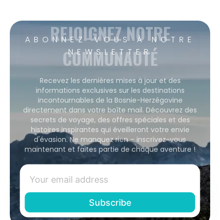
REJOIGNEZ NOTRE
ABONNEZ-VOUS À NOTRE
COMMUNAUTÉ
NEWSLETTER
Recevez les dernières mises à jour et des
informations exclusives sur les destinations
incontournables de la Bosnie-Herzégovine
directement dans votre boîte mail. Découvrez des
secrets de voyage, des offres spéciales et des
histoires inspirantes qui éveilleront votre envie
d'évasion. Ne manquez rien – inscrivez-vous
maintenant et faites partie de chaque aventure !