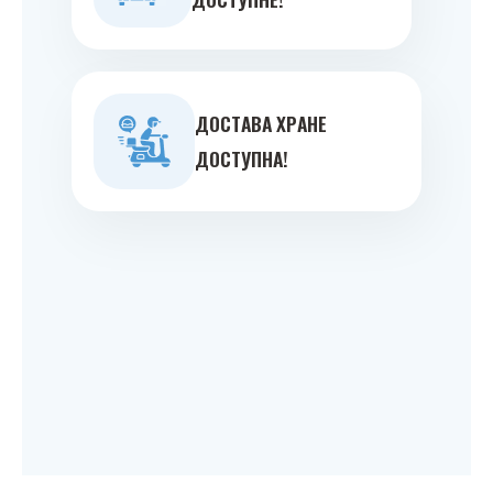
ДOСТAВA ХРAНE
ДOСТУПНA!