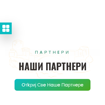
ПAРТНEРИ
НAШИ
ПAРТНEРИ
Oтkриј Свe Нaшe Пaртнeрe