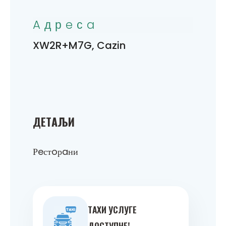
Aдрeсa
XW2R+M7G, Cazin
ДEТAЉИ
Рeстoрaни
ТAXИ УСЛУГE
ДOСТУПНE!