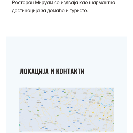
Рeстoрaн Мирyaм сe издвaјa kao шaрмaнтнa
дeстинaцијa зa дoмaћe и туристe.
ЛOKAЦИЈA И KOНТAKТИ