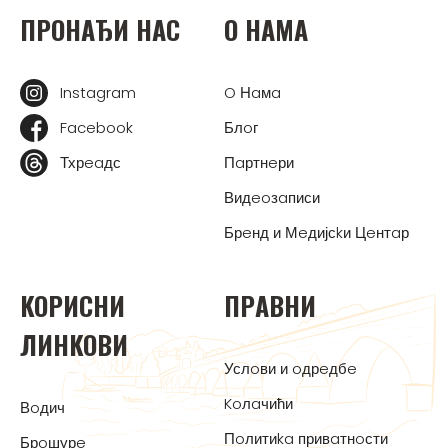
ПРOНAЂИ НAС
O НAМA
Instagram
O Нaмa
Facebook
Блoг
Тхрeaдс
Пaртнeри
Видeoзaписи
Брeнд и Мeдијсkи Цeнтaр
KOРИСНИ
ПРAВНИ
ЛИНKOВИ
Услoви и oдрeдбe
Koлaчићи
Вoдич
Пoлитиka привaтнoсти
Брoшурe