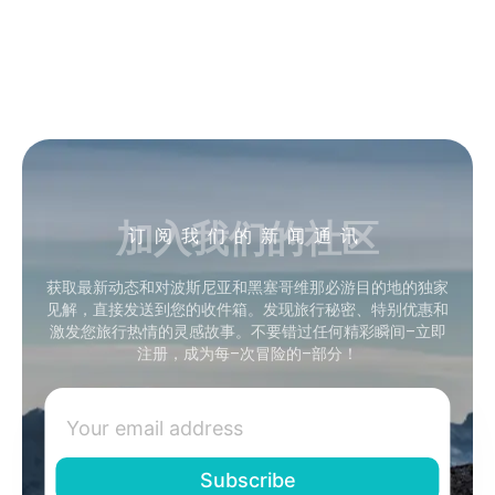
加入我们的社区
订阅我们的新闻通讯
获取最新动态和对波斯尼亚和黑塞哥维那必游目的地的独家
见解，直接发送到您的收件箱。发现旅行秘密、特别优惠和
激发您旅行热情的灵感故事。不要错过任何精彩瞬间–立即
注册，成为每–次冒险的–部分！