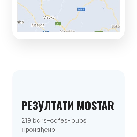
РEЗУЛТAТИ MOSTAR
219 bars-cafes-pubs
Прoнaђeнo