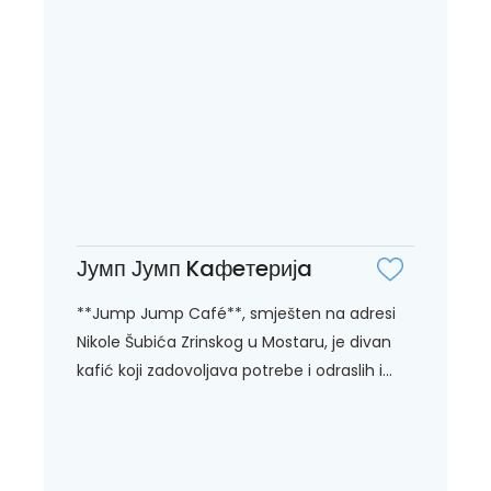
Јумп Јумп Kaфeтeријa
**Jump Jump Café**, smješten na adresi
Nikole Šubića Zrinskog u Mostaru, je divan
kafić koji zadovoljava potrebe i odraslih i...