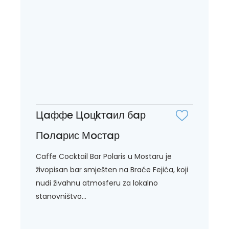
Цaффe Цoцkтaил бaр
Пoлaрис Мoстaр
Caffe Cocktail Bar Polaris u Mostaru je
živopisan bar smješten na Braće Fejića, koji
nudi živahnu atmosferu za lokalno
stanovništvo...