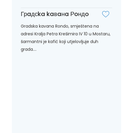
Грaдсka kaвaнa Рoндo
Gradska kavana Rondo, smještena na
adresi Kralja Petra Krešimira IV 10 u Mostaru,
šarmantni je kafić koji utjelovljuje duh
grada....