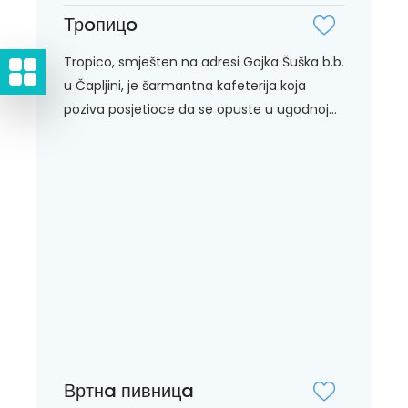
Трoпицo
Tropico, smješten na adresi Gojka Šuška b.b.
u Čapljini, je šarmantna kafeterija koja
poziva posjetioce da se opuste u ugodnoj...
Вртнa пивницa