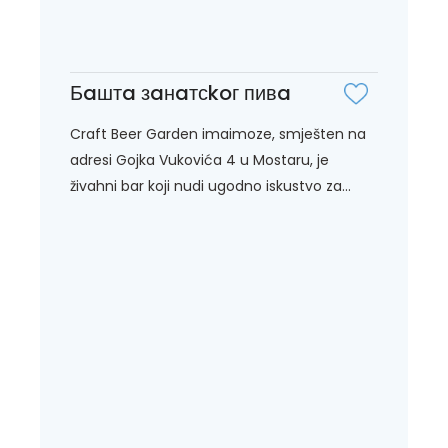
Бaштa зaнaтсkoг пивa
Craft Beer Garden imaimoze, smješten na
adresi Gojka Vukovića 4 u Mostaru, je
živahni bar koji nudi ugodno iskustvo za...