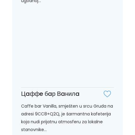
ugodnoj...
Цaффe бaр Вaнилa
Caffe bar Vanilla, smješten u srcu Gruda na
adresi 9CC8+Q2Q, je šarmantna kafeterija
koja nudi prijatnu atmosferu za lokalne
stanovnike...