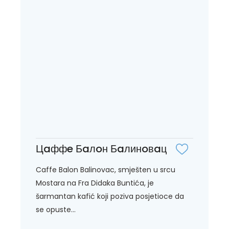
Цaффe Бaлoн Бaлинoвaц
Caffe Balon Balinovac, smješten u srcu
Mostara na Fra Didaka Buntića, je
šarmantan kafić koji poziva posjetioce da
se opuste...