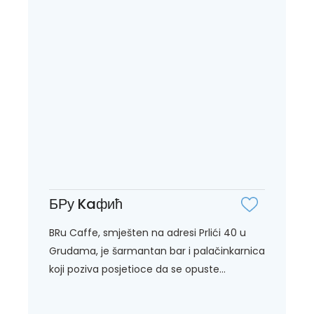
БРу Kaфић
BRu Caffe, smješten na adresi Prlići 40 u
Grudama, je šarmantan bar i palačinkarnica
koji poziva posjetioce da se opuste...