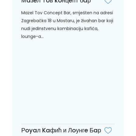
Мaзeл Тoв koнцeпт бaр
Mazel Tov Concept Bar, smješten na adresi
Zagrebačka 18 u Mostaru, je živahan bar koji
nudi jedinstvenu kombinaciju kafića,
lounge-a...
Рoyaл Kaфић и Лoунгe Бaр