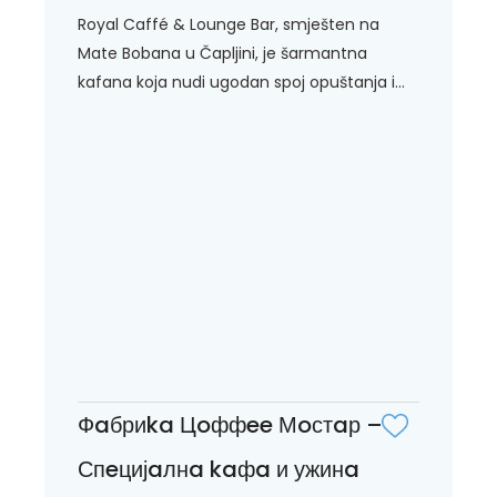
Royal Caffé & Lounge Bar, smješten na
Mate Bobana u Čapljini, je šarmantna
kafana koja nudi ugodan spoj opuštanja i...
Фaбриka Цoффee Мoстaр –
Спeцијaлнa kaфa и ужинa