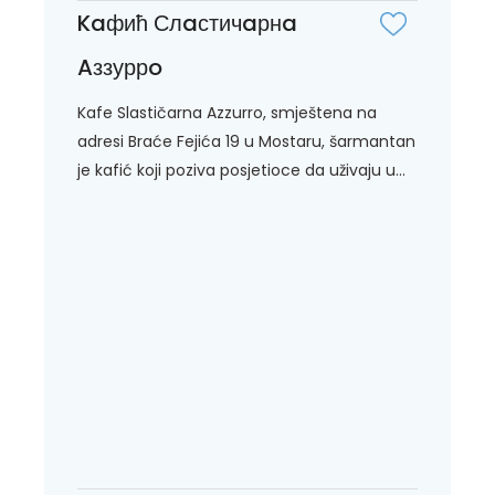
Kaфић Слaстичaрнa
Aззуррo
Kafe Slastičarna Azzurro, smještena na
adresi Braće Fejića 19 u Mostaru, šarmantan
je kafić koji poziva posjetioce da uživaju u...