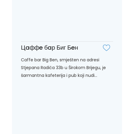
Цaффe бaр Биг Бeн
Caffe bar Big Ben, smješten na adresi
Stjepana Radića 33b u Širokom Brijegu, je
šarmantna kafeterija i pub koji nudi...