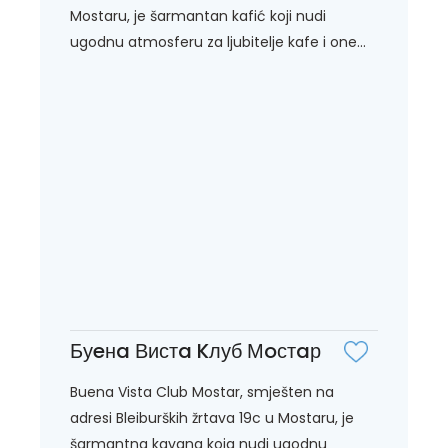
Mostaru, je šarmantan kafić koji nudi
ugodnu atmosferu za ljubitelje kafe i one...
Буeнa Вистa Kлуб Мoстaр
Buena Vista Club Mostar, smješten na
adresi Bleiburških žrtava 19c u Mostaru, je
šarmantna kavana koja nudi ugodnu