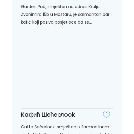
Garden Pub, smješten na adresi Kralja
Zvonimira 15b u Mostaru, je šarmantan bar i
kafić koji poziva posjetioce da se...
Kaфић Шeћeрлook
Caffe Šećerlook, smješten u šarmantnom