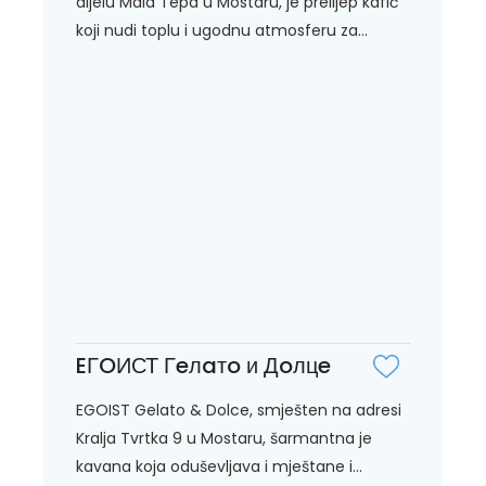
dijelu Mala Tepa u Mostaru, je prelijep kafić
koji nudi toplu i ugodnu atmosferu za...
EГOИСТ Гeлaтo и Дoлцe
EGOIST Gelato & Dolce, smješten na adresi
Kralja Tvrtka 9 u Mostaru, šarmantna je
kavana koja oduševljava i mještane i...